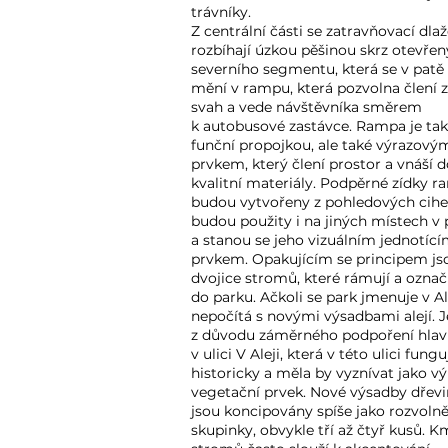
trávníky.
Z centrální části se zatravňovací dla
rozbíhají úzkou pěšinou skrz otevřen
severního segmentu, která se v patě
mění v rampu, která pozvolna člení
svah a vede návštěvníka směrem
k autobusové zastávce. Rampa je tak
funční propojkou, ale také výrazový
prvkem, který člení prostor a vnáší d
kvalitní materiály. Podpěrné zídky 
budou vytvořeny z pohledových cihel
budou použity i na jiných místech v
a stanou se jeho vizuálním jednotíc
prvkem.
Opakujícím se principem js
dvojice stromů, které rámují a označ
do parku. Ačkoli se park jmenuje v Al
nepočítá s novými výsadbami alejí. J
z důvodu záměrného podpoření hlavn
v ulici V Aleji, která v této ulici fungu
historicky a měla by vyznívat jako v
vegetační prvek. Nové výsadby dřevi
jsou koncipovány spíše jako rozvoln
skupinky, obvykle tří až čtyř kusů. 