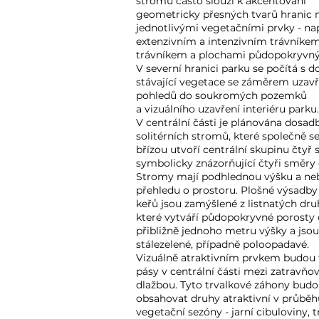
stromů často slouží k akcentování
geometricky přesných tvarů hranic 
jednotlivými vegetačními prvky - na
extenzivním a intenzivním trávníkem
trávníkem a plochami půdopokryvný
V severní hranici parku se počítá s 
stávající vegetace se záměrem uzavř
pohledů do soukromých pozemků
a vizuálního uzavření interiéru parku.
V centrální části je plánována dosadb
solitérních stromů, které společně se
břízou utvoří centrální skupinu čtyř
symbolicky znázorňující čtyři směry 
Stromy mají podhlednou výšku a ne
přehledu o prostoru. Plošné výsadby
keřů jsou zamýšlené z listnatých dru
které vytváří půdopokryvné porosty
přibližně jednoho metru výšky a jsou
stálezelené, případně poloopadavé.
Vizuálně atraktivním prvkem budou 
pásy v centrální části mezi zatravňo
dlažbou. Tyto trvalkové záhony bud
obsahovat druhy atraktivní v průběh
vegetační sezóny - jarní cibuloviny, t