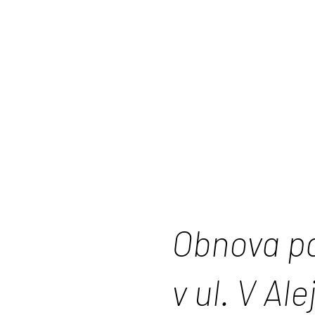
Obnova p
v ul. V Ale