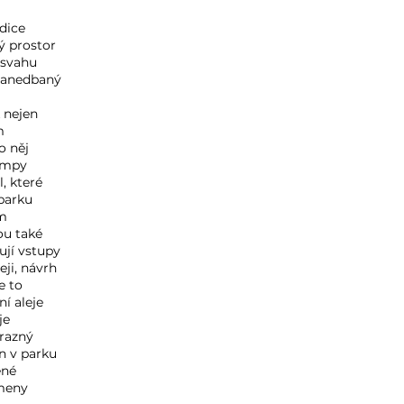
ždice
ý prostor
 svahu
 zanedbaný
 nejen
m
o něj
rampy
, které
 parku
ím
ou také
ují vstupy
eji, návrh
e to
í aleje
je
ýrazný
n v parku
ěné
Kmeny