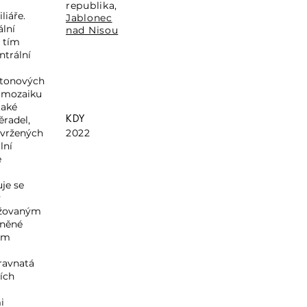
republika,
liáře.
Jablonec
lní
nad Nisou
a tím
ntrální
etonových
í mozaiku
také
KDY
ěradel,
avržených
2022
lní
e
je se
v
ržovaným
vněné
tým
travnatá
ích
i