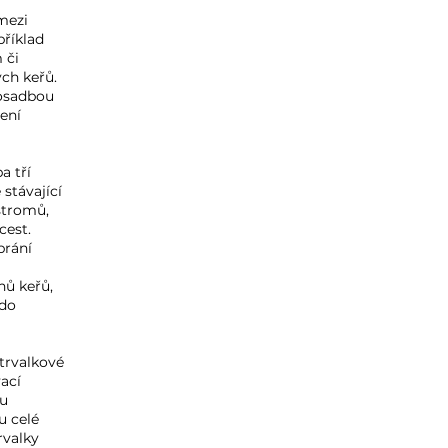
mezi
příklad
 či
ch keřů.
dosadbou
ení
a tří
 stávající
 stromů,
cest.
brání
hů keřů,
 do
trvalkové
vací
ou
u celé
rvalky