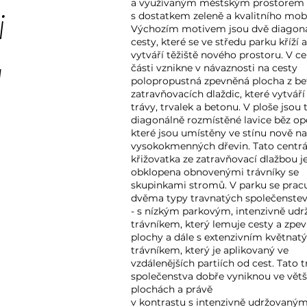
a využívaným městským prostorem
i
s dostatkem zeleně a kvalitního mobi
Výchozím motivem jsou dvě diagoná
cesty, které se ve středu parku kříží 
vytváří těžiště nového prostoru. V ce
u
části vznikne v návaznosti na cesty
polopropustná zpevněná plocha z b
zatravňovacích dlaždic, které vytvář
trávy, trvalek a betonu. V ploše jsou 
diagonálně rozmístěné lavice běz op
které jsou umístěny ve stínu nově n
vysokokmenných dřevin.
Tato centrá
křižovatka ze zatravňovací dlažbou j
obklopena obnovenými trávníky se
skupinkami stromů. V parku se pracu
dvěma typy travnatých společenste
- s nízkým parkovým, intenzivně ud
trávníkem, který lemuje cesty a zpe
plochy a dále s extenzivním května
trávníkem, který je aplikovaný ve
vzdálenějších partiích od cest. Tato 
společenstva dobře vyniknou ve větš
plochách a právě
v kontrastu s intenzivně udržovaným