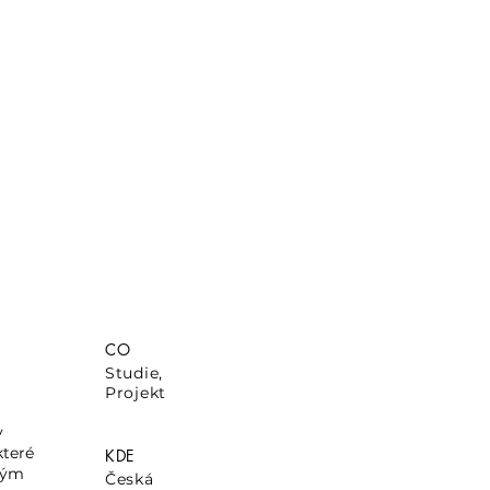
CO
Studie
,
Projekt
y
které
KDE
eným
Česká