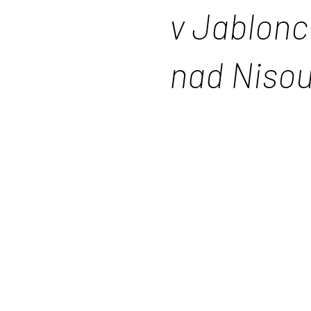
v Jablonc
nad Niso