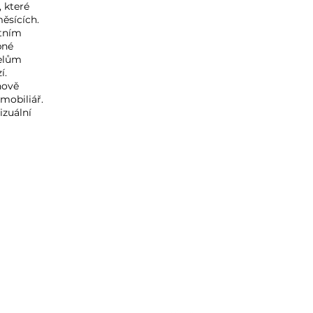
, které
ěsících.
tním
pné
telům
í.
nově
mobiliář.
izuální