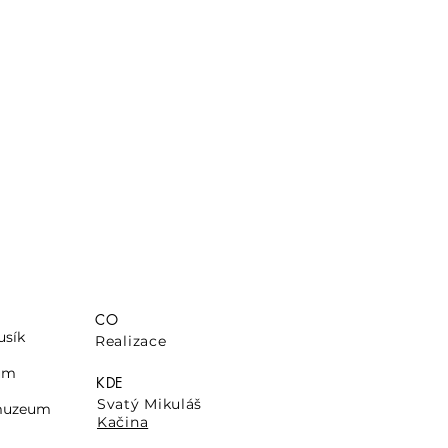
CO
usík
Realizace
eum
KDE
Svatý Mikuláš
 muzeum
Kačina