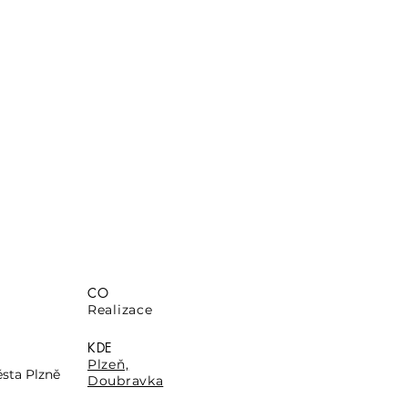
CO
Realizace
KDE
Plzeň,
ěsta Plzně
Doubravka