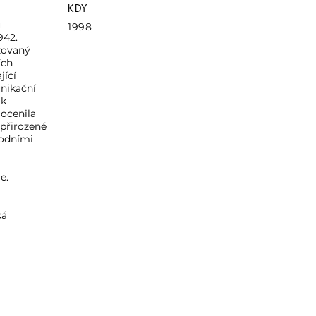
KDY
u
1998
942.
žovaný
ích
jící
unikační
ak
 ocenila
přirozené
írodními
e.
ká