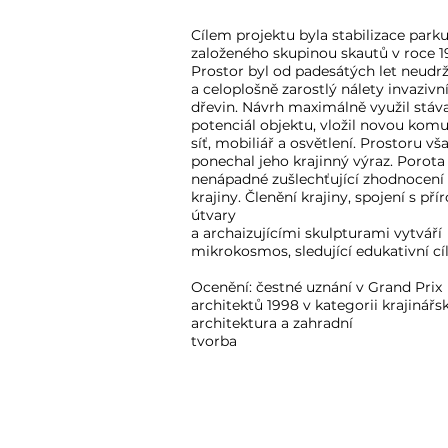
Cílem projektu byla stabilizace park
založeného skupinou skautů v roce 1
Prostor byl od padesátých let neudr
a celoplošně zarostlý nálety invazivn
dřevin. Návrh maximálně využil stáva
potenciál objektu, vložil novou kom
síť, mobiliář a osvětlení. Prostoru vš
ponechal jeho krajinný výraz. Porota
nenápadné zušlechťující zhodnocení 
krajiny. Členění krajiny, spojení s př
útvary
a archaizujícími skulpturami vytváří
mikrokosmos, sledující edukativní cíl
Ocenění: čestné uznání v Grand Prix
architektů 1998 v kategorii krajinářs
architektura a zahradní
tvorba